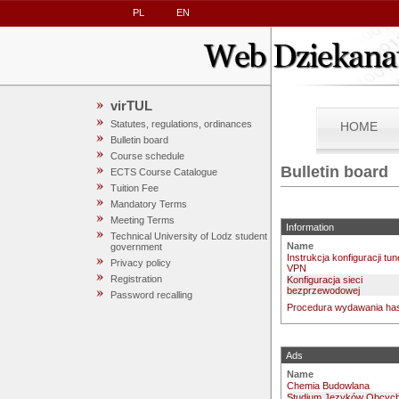
PL
EN
virTUL
Statutes, regulations, ordinances
HOME
Bulletin board
Course schedule
Bulletin board
ECTS Course Catalogue
Tuition Fee
Mandatory Terms
Meeting Terms
Information
Technical University of Lodz student
Name
government
Instrukcja konfiguracji tun
Privacy policy
VPN
Registration
Konfiguracja sieci
bezprzewodowej
Password recalling
Procedura wydawania ha
Ads
Name
Chemia Budowlana
Studium Języków Obcyc